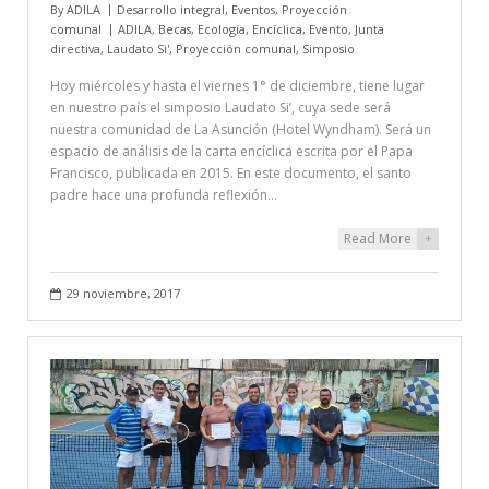
By
ADILA
Desarrollo integral
,
Eventos
,
Proyección
comunal
ADILA
,
Becas
,
Ecología
,
Encíclica
,
Evento
,
Junta
directiva
,
Laudato Si'
,
Proyección comunal
,
Simposio
Hoy miércoles y hasta el viernes 1° de diciembre, tiene lugar
en nuestro país el simposio Laudato Si’, cuya sede será
nuestra comunidad de La Asunción (Hotel Wyndham). Será un
espacio de análisis de la carta encíclica escrita por el Papa
Francisco, publicada en 2015. En este documento, el santo
padre hace una profunda reflexión…
Read More
+
29 noviembre, 2017