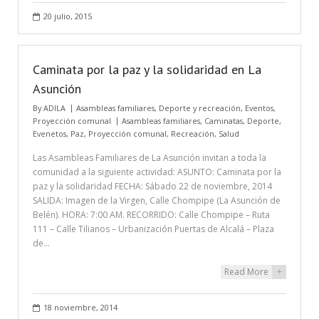
20 julio, 2015
Caminata por la paz y la solidaridad en La
Asunción
By
ADILA
Asambleas familiares
,
Deporte y recreación
,
Eventos
,
Proyección comunal
Asambleas familiares
,
Caminatas
,
Deporte
,
Evenetos
,
Paz
,
Proyección comunal
,
Recreación
,
Salud
Las Asambleas Familiares de La Asunción invitan a toda la
comunidad a la siguiente actividad: ASUNTO: Caminata por la
paz y la solidaridad FECHA: Sábado 22 de noviembre, 2014
SALIDA: Imagen de la Virgen, Calle Chompipe (La Asunción de
Belén). HORA: 7:00 AM. RECORRIDO: Calle Chompipe – Ruta
111 – Calle Tilianos – Urbanización Puertas de Alcalá – Plaza
de…
Read More
+
18 noviembre, 2014