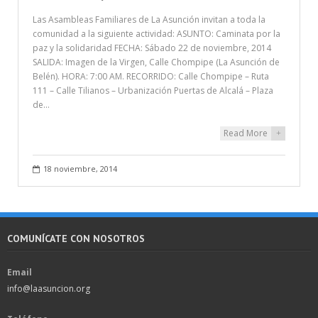
Las Asambleas Familiares de La Asunción invitan a toda la
comunidad a la siguiente actividad: ASUNTO: Caminata por la
paz y la solidaridad FECHA: Sábado 22 de noviembre, 2014
SALIDA: Imagen de la Virgen, Calle Chompipe (La Asunción de
Belén). HORA: 7:00 AM. RECORRIDO: Calle Chompipe – Ruta
111 – Calle Tilianos – Urbanización Puertas de Alcalá – Plaza
de…
Read More
+
18 noviembre, 2014
COMUNÍCATE CON NOSOTROS
Email
info@laasuncion.org