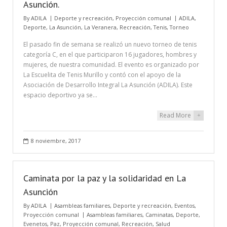
Asunción.
By
ADILA
Deporte y recreación
,
Proyección comunal
ADILA
,
Deporte
,
La Asunción
,
La Veranera
,
Recreación
,
Tenis
,
Torneo
El pasado fin de semana se realizó un nuevo torneo de tenis
categoría C, en el que participaron 16 jugadores, hombres y
mujeres, de nuestra comunidad. El evento es organizado por
La Escuelita de Tenis Murillo y contó con el apoyo de la
Asociación de Desarrollo Integral La Asunción (ADILA). Este
espacio deportivo ya se…
Read More
+
8 noviembre, 2017
Caminata por la paz y la solidaridad en La
Asunción
By
ADILA
Asambleas familiares
,
Deporte y recreación
,
Eventos
,
Proyección comunal
Asambleas familiares
,
Caminatas
,
Deporte
,
Evenetos
,
Paz
,
Proyección comunal
,
Recreación
,
Salud