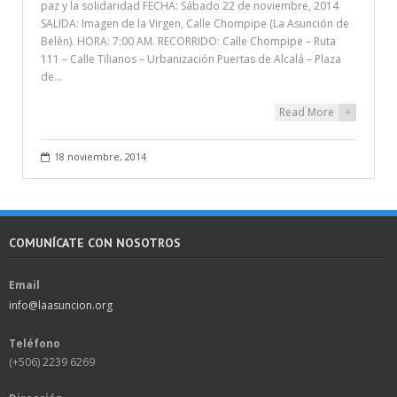
paz y la solidaridad FECHA: Sábado 22 de noviembre, 2014
SALIDA: Imagen de la Virgen, Calle Chompipe (La Asunción de
Belén). HORA: 7:00 AM. RECORRIDO: Calle Chompipe – Ruta
111 – Calle Tilianos – Urbanización Puertas de Alcalá – Plaza
de…
Read More
+
18 noviembre, 2014
COMUNÍCATE CON NOSOTROS
Email
info@laasuncion.org
Teléfono
(+506) 2239 6269