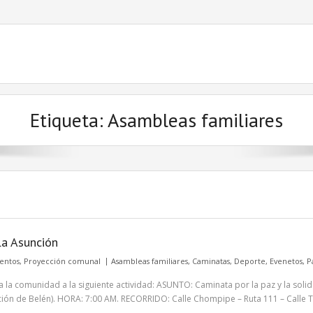
Etiqueta: Asambleas familiares
La Asunción
entos
,
Proyección comunal
Asambleas familiares
,
Caminatas
,
Deporte
,
Evenetos
,
P
da la comunidad a la siguiente actividad: ASUNTO: Caminata por la paz y la so
ión de Belén). HORA: 7:00 AM. RECORRIDO: Calle Chompipe – Ruta 111 – Calle Ti