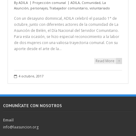
By
ADILA
Proyección comunal
ADILA
,
Comunidad
,
La
Asunción
,
personajes
,
Trabajador comunitario
,
voluntariado
Con un desayuno dominical, ADILA celebró el pasado 1° de
octubre, junto con diferentes actores de la comunidad de La
Asunción de Belén, el Día Nacional del Servidor Comunitario.
Para esta ocasión, se hizo especial reconocimiento a la labor
de dos mujeres con una valiosa trayectoria comunal. Con su
aporte desde el arte de la…
Read More
+
4 octubre, 2017
COMUNÍCATE CON NOSOTROS
Email
info@laasuncion.org