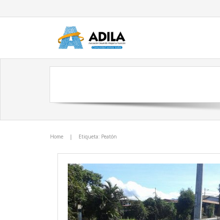
Home
|
Etiqueta: Peatón