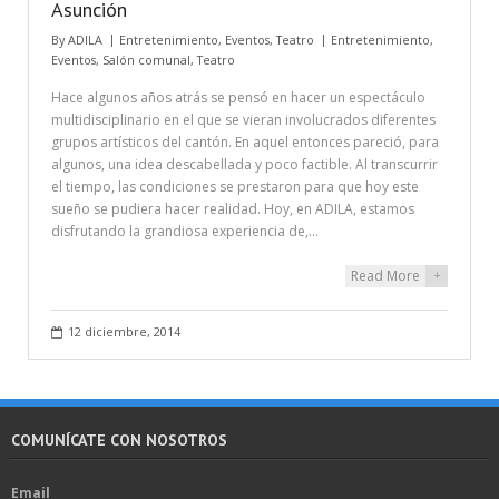
Asunción
By
ADILA
Entretenimiento
,
Eventos
,
Teatro
Entretenimiento
,
Eventos
,
Salón comunal
,
Teatro
Hace algunos años atrás se pensó en hacer un espectáculo
multidisciplinario en el que se vieran involucrados diferentes
grupos artísticos del cantón. En aquel entonces pareció, para
algunos, una idea descabellada y poco factible. Al transcurrir
el tiempo, las condiciones se prestaron para que hoy este
sueño se pudiera hacer realidad. Hoy, en ADILA, estamos
disfrutando la grandiosa experiencia de,…
Read More
+
12 diciembre, 2014
COMUNÍCATE CON NOSOTROS
Email